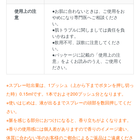
使用上の注
●お肌に合わないときは、ご使用をお
意
やめになり専門医へご相談くださ
い。
●肌トラブルに関しましては責任を負
いかねます。
●飲用不可、誤飲に注意してくださ
い。
●パッケージに記載の「使用上の注
意」をよくお読みのうえ、ご使用く
ださい。
※スプレー吐出量は、1プッシュ（上から下までボタンを押し切っ
た時）0.15mlです。1本でおよそ200プッシュ分となります。
※使いはじめは、液が出るまでスプレーの頭部を数回押してくだ
さい。
※脈を感じる部分におつけになると、香り立ちがよくなります。
※香りの使用感には個人差がありますので香りのイメージ違い、
体質に合わない等のお客様のご都合によるご返品はご遠慮くださ