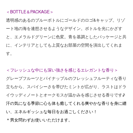
＜BOTTLE＆PACKAGE＞
透明感のあるのブルーボトルにゴールドのロゴ&キャップ。リゾ
ート地の海を連想させるようなデザイン。ボトルを光にかざす
と、エメラルドグリーンに色変。
青を基調としたパッケージと共
に、インテリアとしても上質なお部屋の空間を演出してくれま
す。
＜フレッシュな中にも深い強さを感じるエレガントな香り＞
グレープフルーツとパイナップルのフレッシュフルーティな香り
立ちから、
スパイシーさを帯びたミントが広がり、ラストはドラ
イウッディノートとオークモスが温かみを感じさせる香りです♪
汗の気になる季節に心も体も癒してくれる爽やかな香りを身に纏
い、エネルギッシュな毎日をお過ごしください！
＊男女問わずお使いいただけます。