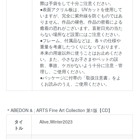
際は手袋をして十分ご注意ください。
●表面アクリル板は、UVカットを使用して
いますが、完全に紫外線を防ぐものではあ
りません。作品の褪色、作品の密着による
癒着の恐れがございます。直射日光の当た
らない場所など設置にはご注意ください。
●フレーム、付属品などは、各々の仕様や
重量を考慮したつくりになっております。
本来の用途以外に使うことはお止めくださ
い。また、小さなお子さまやペットの誤
飲、事故、ケガがないよう十分に注意・管
理し、ご使用ください。
●パッケージに付帯の「取扱注意書」をよ
くお読みのうえ、ご使用ください。
＊ABEDON & ; ARTS Fine Art Collection 第1版【CD】
タイ
Alive,Winter2023
トル