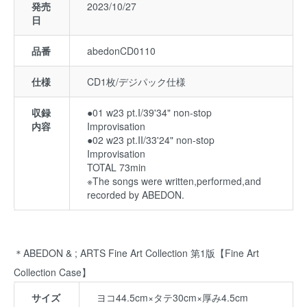
発売
2023/10/27
日
品番
abedonCD0110
仕様
CD1枚/デジパック仕様
収録
●01 w23 pt.I/39'34" non-stop
内容
Improvisation
●02 w23 pt.II/33'24" non-stop
Improvisation
TOTAL 73min
※The songs were written,performed,and
recorded by ABEDON.
＊ABEDON & ; ARTS Fine Art Collection 第1版【Fine Art
Collection Case】
サイズ
ヨコ44.5cm×タテ30cm×厚み4.5cm