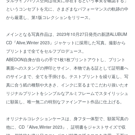
タルライブハウス空間は現実に存在するという事実を確認する」
というコンセプトを元に、さまざまなパフォーマンスの軌跡の中
から厳選し、第1版コレクションをリリース。
メインとなる写真作品は、2023年10月27日発売の新譜ALUBUM
CD『Alive,Winter 2023』ジャケットに採用した写真。撮影から
プリントまで全てをセルフプロデュース。
ABEDON自身が自らの手で1枚1枚プリントアウトし、プリント
裏面へのスタンプの押印とサイン、本物である証として証明書へ
のサインまで、全てを手掛ける。テストプリントを繰り返し、写
真に合う紙の種類や大きさ、インクに至るまでこだわり抜いたオ
リジナルプリントをシンプルなアルミフレームでスタイリッシュ
に額装し、唯一無二の特別なファインアート作品に仕上げる。
オリジナルコレクションケースは、身フタ一体型で、額装写真の
他に、CD『Alive,Winter 2023』、証明書をジャストサイズで収