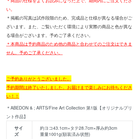
＊商品の仕様をよくお読みになった上で、期間内にご注文くださ
い。
＊掲載の写真は試作段階のため、完成品と仕様が異なる場合がご
ざいます。また、ご覧いただく環境により実際の商品と色が異な
る場合がございます。予めご了承ください。
＊本商品は予約商品のため他の商品と合わせてのご注文はできま
せん。予めご了承ください。
ご予約ありがとうございました。
予約期間は終了いたしました。
お届けまで楽しみにお待ちくださ
い！！
＊ABEDON & ; ARTS/Fine Art Collection 第1版【オリジナルプリ
ント作品】
サイ
約ヨコ43.1cm×タテ28.7cm×厚み約3cm
ズ
重量1001g(額装済み状態)