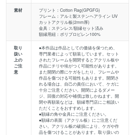
素材
プリント：Cotton Rag(GPGFG)
フレーム：アルミ製ステンヘアライン UV
カットアクリル板(2mm厚)
金具：ステンレス/額縁セット済み
額縁用紐：ポリプロピレン100%
取り
●本作品は作品としての価値を保つため、
扱い
専門業者によって額装しています。セット
上の
されたフレームを開閉するとアクリル板や
ご注
作品にチリや埃がつく可能性があります。
意
また開閉の際にケガをしたり、フレームや
作品を傷つける可能性もあります。開閉さ
れる場合は、自己の責任において、ケガに
十分ご注意ください。開閉によるダメー
ジ、回復の対応や補償は致しかねます。開
閉や再額装などは、額縁専門店にご相談い
ただくことをおすすめします。
●額縁の角や金具にご注意ください。
●額縁の表面（アクリル板）にご注意くだ
さい。アクリル板の破損により、ケガや作
品を傷つけることがあります。取り扱いの